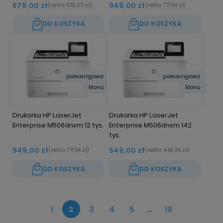
679,00 zł
949,00 zł
(netto:
552,03 zł
)
(netto:
771,54 zł
)
DO KOSZYKA
DO KOSZYKA
poleasingowa
poleasingowa
Mono
Mono
Drukarka HP LaserJet
Drukarka HP LaserJet
Enterprise M506dnxm 12 tys.
Enterprise M506dnxm 142
tys.
949,00 zł
549,00 zł
(netto:
771,54 zł
)
(netto:
446,34 zł
)
DO KOSZYKA
DO KOSZYKA
1
2
3
4
5
...
19