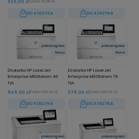
629,00 zł
(netto:
511,38 zł
)
DO KOSZYKA
DO KOSZYKA
poleasingowa
poleasingowa
Mono
Mono
Drukarka HP LaserJet
Drukarka HP LaserJet
Enterprise M506dnxm 40
Enterprise M506dnxm 76
tys.
tys.
849,00 zł
679,00 zł
(netto:
690,24 zł
)
(netto:
552,03 zł
)
DO KOSZYKA
DO KOSZYKA
poleasingowa
poleasingowa