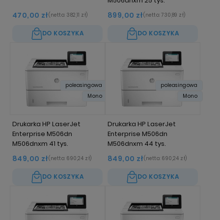
M506dnxm 25 tys.
470,00 zł
899,00 zł
(netto:
382,11 zł
)
(netto:
730,89 zł
)
DO KOSZYKA
DO KOSZYKA
poleasingowa
poleasingowa
Mono
Mono
Drukarka HP LaserJet
Drukarka HP LaserJet
Enterprise M506dn
Enterprise M506dn
M506dnxm 41 tys.
M506dnxm 44 tys.
849,00 zł
849,00 zł
(netto:
690,24 zł
)
(netto:
690,24 zł
)
DO KOSZYKA
DO KOSZYKA