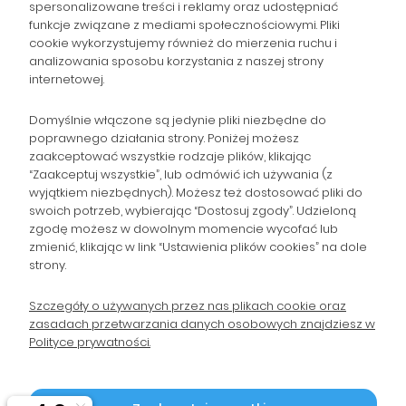
spersonalizowane treści i reklamy oraz udostępniać
NAWIGACJA
funkcje związane z mediami społecznościowymi. Pliki
cookie wykorzystujemy również do mierzenia ruchu i
analizowania sposobu korzystania z naszej strony
POMOC
internetowej.
ZAMÓWIENIA
Domyślnie włączone są jedynie pliki niezbędne do
poprawnego działania strony. Poniżej możesz
zaakceptować wszystkie rodzaje plików, klikając
POPULARNE KATEGORIE
“Zaakceptuj wszystkie”, lub odmówić ich używania (z
wyjątkiem niezbędnych). Możesz też dostosować pliki do
swoich potrzeb, wybierając “Dostosuj zgody”. Udzieloną
zgodę możesz w dowolnym momencie wycofać lub
Gromadzka 46
zmienić, klikając w link “Ustawienia plików cookies” na dole
Zapisz się na Newsletter i
30-719 Kraków
strony.
woj. małopolskie
otrzymaj 10% rabatu!
Szczegóły o używanych przez nas plikach cookie oraz
zasadach przetwarzania danych osobowych znajdziesz w
sklep@wpc24.pl
Polityce prywatności.
Odbierz rabat 10%
660-776-755
Polityka Prywatności