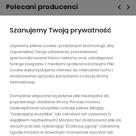
Polecani producenci
Szanujemy Twoją prywatność
Używamy plików cookie i podobnych technologii, aby
zapamiętać Twoje ustawienia, prezentować
spersonalizowane treści i reklamy oraz udostępniać
NAWIGACJA
funkcje związane z mediami społecznościowymi. Pliki
cookie wykorzystujemy również do mierzenia ruchu i
analizowania sposobu korzystania z naszej strony
POMOC
internetowej.
ZAMÓWIENIA
Domyślnie włączone są jedynie pliki niezbędne do
poprawnego działania strony. Poniżej możesz
zaakceptować wszystkie rodzaje plików, klikając
POPULARNE KATEGORIE
“Zaakceptuj wszystkie”, lub odmówić ich używania (z
wyjątkiem niezbędnych). Możesz też dostosować pliki do
swoich potrzeb, wybierając “Dostosuj zgody”. Udzieloną
zgodę możesz w dowolnym momencie wycofać lub
Gromadzka 46