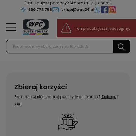
Potrzebujesz pomocy? Skontaktuj się z nami!
660 776 755
sklep@wpc24.pl
0
Ten produkt jest niedostępny.
Do darmowej dostawy:
100,00 zł
Zbieraj korzyści
Zarejestruj się i zbieraj punkty. Masz konto?
Zaloguj
się!