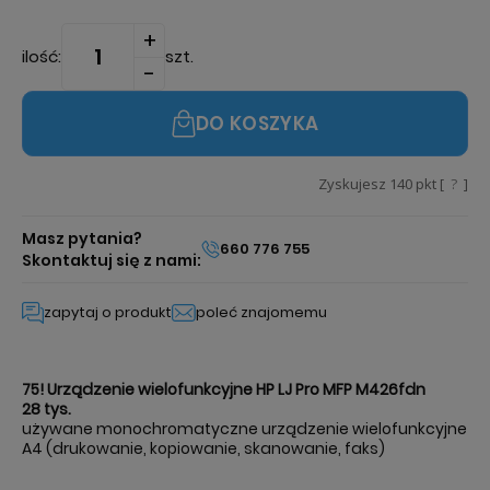
ilość:
szt.
DO KOSZYKA
Zyskujesz
140
pkt [
?
]
Masz pytania?
660 776 755
Skontaktuj się z nami:
zapytaj o produkt
poleć znajomemu
75! Urządzenie wielofunkcyjne HP LJ Pro MFP M426fdn
28 tys.
używane monochromatyczne urządzenie wielofunkcyjne
A4 (drukowanie, kopiowanie, skanowanie, faks)