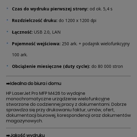
Czas do wydruku pierwszej strony:
od ok. 5,4 s
Rozdzielczość druku:
do 1200 x 1200 dpi
Łączność:
USB 2.0, LAN
Pojemność wejściowa:
250 ark. + podajnik wielofunkcyjny
100 ark.
Obciążenie miesięczne (duty cycle):
do 80 000 stron
➡️Idealna do biura i domu
HP LaserJet Pro MFP M426 to wydajne
monochromatyczne urządzenie wielofunkcyjne
stworzone do codziennej pracy z dokumentami. Dobrze
sprawdza się przy drukowaniu faktur, umów, ofert,
dokumentacji biurowej, korespondencji oraz dokumentów
magazynowych.
➡️Jakość wydruku