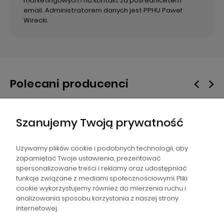
marketingowych i na kontakt za pośrednicetem
email. Administratorem danych jest PPHU Paweł
Wirecki.
Polecani producenci
Szanujemy Twoją prywatność
Używamy plików cookie i podobnych technologii, aby
zapamiętać Twoje ustawienia, prezentować
spersonalizowane treści i reklamy oraz udostępniać
NAWIGACJA
funkcje związane z mediami społecznościowymi. Pliki
cookie wykorzystujemy również do mierzenia ruchu i
analizowania sposobu korzystania z naszej strony
POMOC
internetowej.