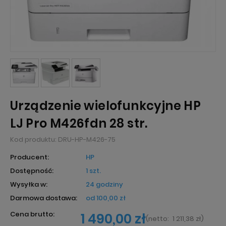
Urządzenie wielofunkcyjne HP
LJ Pro M426fdn 28 str.
Kod produktu:
DRU-HP-M426-75
Producent:
HP
Dostępność:
1 szt.
Wysyłka w:
24 godziny
Darmowa dostawa:
od 100,00 zł
Cena brutto:
1 490,00 zł
(
netto:
1 211,38 zł
)