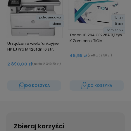
poleasingowa
3,1 tys.
Mono
Black
Zamiennik
Toner HP 26A CF226A 3,1 tys.
K Zamiennik TIOM
Urządzenie wielofunkcyjne
HP LJ Pro M426fdn 16 str.
48,59 zł
(netto:
39,50 zł
)
2 890,00 zł
(netto:
2 349,59 zł
)
DO KOSZYKA
DO KOSZYKA
Zbieraj korzyści