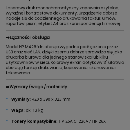
Laserowy druk monochromatyczny zapewnia czytelne,
wyraźne i kontrastowe dokumenty. Urządzenie dobrze
nadaje się do codziennego drukowania faktur, umów,
raportów, pism, etykiet A4 oraz korespondencji firmowej.
➡️Łączność i obsługa
Model HP M426fdn oferuje wygodne podłączenie przez
USB oraz sieć LAN, dzięki czemu dobrze sprawdza się jako
drukarka biurowa dla jednego stanowiska lub kilku
użytkowników w sieci. Kolorowy ekran dotykowy 3" ułatwia
obsługę funkcji drukowania, kopiowania, skanowania i
faksowania.
➡️Wymiary / waga / materiały
Wymiary:
420 x 390 x 323 mm
Waga:
ok. 13 kg
Tonery kompatybilne:
HP 26A CF226A / HP 26X