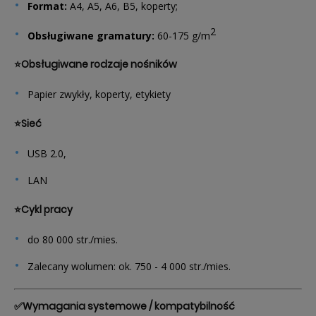
Format:
A4, A5, A6, B5, koperty;
2
Obsługiwane gramatury:
60-175 g/m
⭐Obsługiwane rodzaje nośników
Papier zwykły, koperty, etykiety
⭐Sieć
USB 2.0,
LAN
⭐Cykl pracy
do 80 000 str./mies.
Zalecany wolumen: ok. 750 - 4 000 str./mies.
✅Wymagania systemowe / kompatybilność