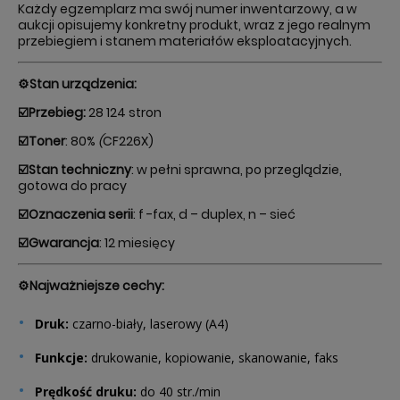
Każdy egzemplarz ma swój numer inwentarzowy, a w
aukcji opisujemy konkretny produkt, wraz z jego realnym
przebiegiem i stanem materiałów eksploatacyjnych.
⚙️Stan urz
ą
dzenia:
☑️Przebieg:
28 124 stron
☑️Toner
: 80%
(
CF226X)
☑️Stan techniczny
: w pełni sprawna, po przeglądzie,
gotowa do pracy
☑️Oznaczenia serii
: f -fax, d – duplex, n – sieć
☑️Gwarancja
: 12 miesięcy
⚙️Najważniejsze cechy:
Druk:
czarno-biały, laserowy (A4)
Funkcje:
drukowanie, kopiowanie, skanowanie, faks
Prędkość druku:
do 40 str./min