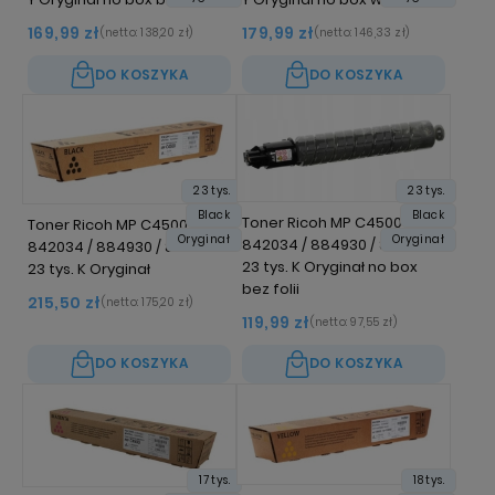
169,99 zł
179,99 zł
(netto:
138,20 zł
)
(netto:
146,33 zł
)
DO KOSZYKA
DO KOSZYKA
23 tys.
23 tys.
Black
Black
Toner Ricoh MP C4500
Toner Ricoh MP C4500
Oryginał
Oryginał
842034 / 884930 / 888608
842034 / 884930 / 888608
23 tys. K Oryginał no box
23 tys. K Oryginał
bez folii
215,50 zł
(netto:
175,20 zł
)
119,99 zł
(netto:
97,55 zł
)
DO KOSZYKA
DO KOSZYKA
17 tys.
18 tys.