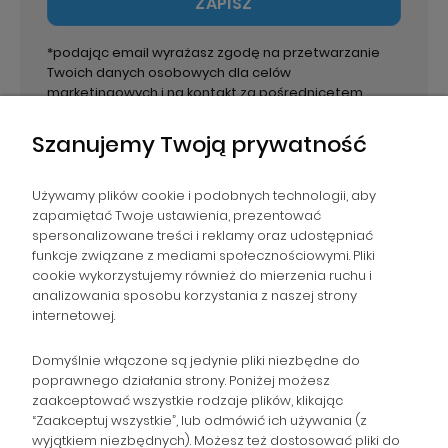
ZAPISZ
*podając email wyrażasz zgodę na przetwarzanie
Twoich danych osobowych dla celów
marketingowych i na kontakt za pośrednicetem
email. Administratorem danych jest PPHU Paweł
Wirecki.
Szanujemy Twoją prywatność
Używamy plików cookie i podobnych technologii, aby
zapamiętać Twoje ustawienia, prezentować
spersonalizowane treści i reklamy oraz udostępniać
NAWIGACJA
funkcje związane z mediami społecznościowymi. Pliki
cookie wykorzystujemy również do mierzenia ruchu i
analizowania sposobu korzystania z naszej strony
POMOC
internetowej.
ZAMÓWIENIA
Domyślnie włączone są jedynie pliki niezbędne do
poprawnego działania strony. Poniżej możesz
zaakceptować wszystkie rodzaje plików, klikając
POPULARNE KATEGORIE
“Zaakceptuj wszystkie”, lub odmówić ich używania (z
wyjątkiem niezbędnych). Możesz też dostosować pliki do