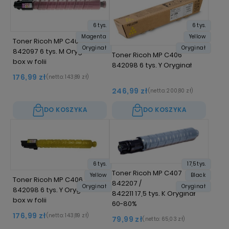
6 tys.
6 tys.
Magenta
Yellow
Toner Ricoh MP C406
Oryginał
Oryginał
842097 6 tys. M Oryginał no
Toner Ricoh MP C406
box w folii
842098 6 tys. Y Oryginał
176,99 zł
(netto:
143,89 zł
)
246,99 zł
(netto:
200,80 zł
)
DO KOSZYKA
DO KOSZYKA
6 tys.
17,5 tys.
Toner Ricoh MP C407
Yellow
Black
Toner Ricoh MP C406
842207 /
Oryginał
Oryginał
842098 6 tys. Y Oryginał no
842211 17,5 tys. K Oryginał
box w folii
60-80%
176,99 zł
(netto:
143,89 zł
)
79,99 zł
(netto:
65,03 zł
)