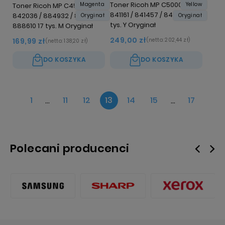
Toner Ricoh MP C5000
Magenta
Yellow
Toner Ricoh MP C4500
841161 / 841457 / 842049 18
842036 / 884932 / 884936 /
Oryginał
Oryginał
tys. Y Oryginał
888610 17 tys. M Oryginał
249,00 zł
169,99 zł
(netto:
202,44 zł
)
(netto:
138,20 zł
)
DO KOSZYKA
DO KOSZYKA
1
...
11
12
13
14
15
...
17
Polecani producenci