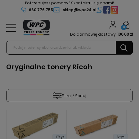
Potrzebujesz pomocy? Skontaktuj się z nami!
660 776 755
sklep@wpc24.pl
0
Do darmowej dostawy:
100,00 zł
Oryginalne tonery Ricoh
Filtruj / Sortuj
17 tys.
6 tys.