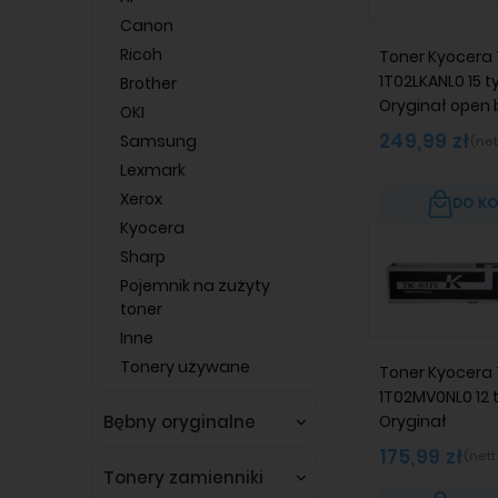
Canon
Ricoh
Toner Kyocera
1T02LKANL0 15 ty
Brother
Oryginał open 
OKI
249,99 zł
Samsung
(net
Lexmark
Xerox
DO K
Kyocera
Sharp
Pojemnik na zużyty
toner
Inne
Tonery używane
Toner Kyocera 
1T02MV0NL0 12 t
Oryginał
Bębny oryginalne
175,99 zł
(nett
Tonery zamienniki