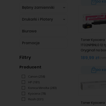
DO K
Bębny zamienniki
Drukarki i Plotery
Biurowe
Toner Kyocera
Promocje
1T02NPBNL0 12 t
Oryginał no bo
Filtry
189,99 zł
(nett
Producent
DO K
Canon
(258)
HP
(181)
Konica Minolta
(283)
Kyocera
(78)
Ricoh
(331)
Toner Kyocera