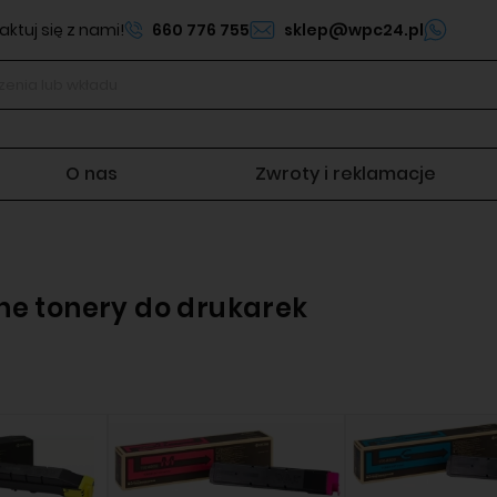
ktuj się z nami!
660 776 755
sklep@wpc24.pl
O nas
Zwroty i reklamacje
ne tonery do drukarek