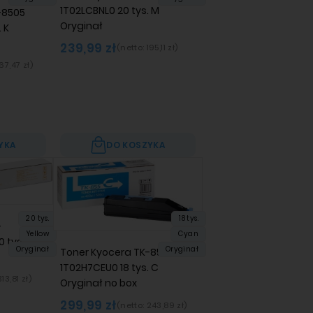
1T02LCBNL0 20 tys. M
-8505
Oryginał
 K
239,99 zł
(netto:
195,11 zł
)
167,47 zł
)
YKA
DO KOSZYKA
20 tys.
18 tys.
-
Yellow
Cyan
 tys. Y
Oryginał
Oryginał
Toner Kyocera TK-855
1T02H7CEU0 18 tys. C
313,81 zł
)
Oryginał no box
299,99 zł
(netto:
243,89 zł
)