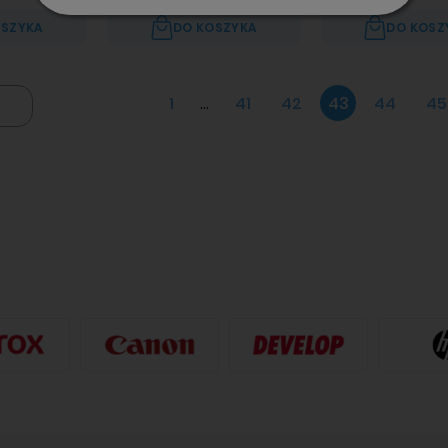
OSZYKA
DO KOSZYKA
DO KOSZ
1
...
41
42
43
44
45