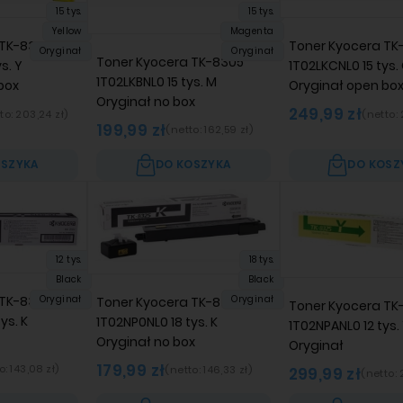
15 tys.
15 tys.
Yellow
Magenta
 TK-8305
Toner Kyocera TK
Oryginał
Oryginał
Toner Kyocera TK-8305
s. Y
1T02LKCNL0 15 tys.
1T02LKBNL0 15 tys. M
box
Oryginał open bo
Oryginał no box
249,99 zł
to:
203,24 zł
)
(netto:
199,99 zł
(netto:
162,59 zł
)
OSZYKA
DO KOSZYKA
DO KOSZ
12 tys.
18 tys.
Black
Black
TK-8315
Oryginał
Oryginał
Toner Kyocera TK-8325
Toner Kyocera TK
ys. K
1T02NP0NL0 18 tys. K
1T02NPANL0 12 tys.
Oryginał no box
Oryginał
179,99 zł
o:
143,08 zł
)
(netto:
146,33 zł
)
299,99 zł
(netto: