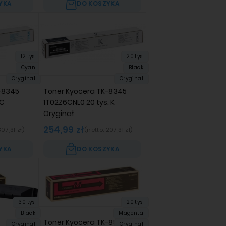
YKA
DO KOSZYKA
12 tys.
20 tys.
Cyan
Black
Oryginał
Oryginał
-8345
Toner Kyocera TK-8345
 C
1T02Z6CNL0 20 tys. K
Oryginał
254,99 zł
307,31 zł
)
(netto:
207,31 zł
)
YKA
DO KOSZYKA
30 tys.
20 tys.
Black
Magenta
Toner Kyocera TK-8505
Oryginał
Oryginał