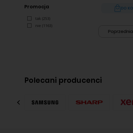
Promocja
DO K
tak
(253)
nie
(1163)
Poprzednia
Polecani producenci