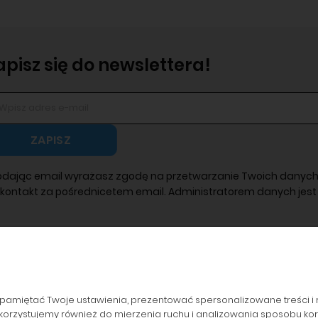
apisz się do newslettera!
ZAPISZ
odając email wyrażasz zgodę na przetwarzanie Twoich danych
 kontakt za pośrednicetem email. Administratorem danych jest 
pamiętać Twoje ustawienia, prezentować spersonalizowane treści i 
orzystujemy również do mierzenia ruchu i analizowania sposobu korzy
ZAMÓWIENIA
POPULARNE KATEGORIE