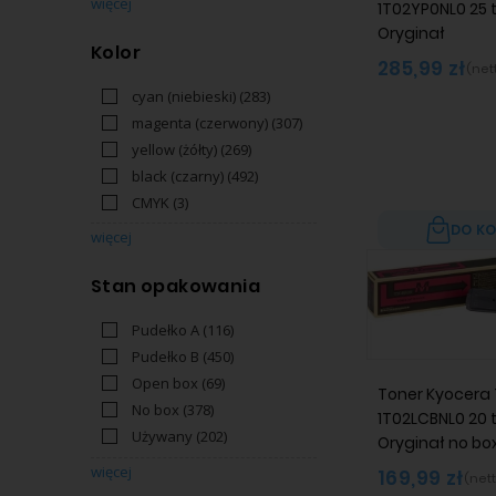
więcej
1T02YP0NL0 25 t
Oryginał
Kolor
285,99 zł
(net
cyan (niebieski)
(283)
magenta (czerwony)
(307)
yellow (żółty)
(269)
black (czarny)
(492)
CMYK
(3)
DO K
więcej
Stan opakowania
Pudełko A
(116)
Pudełko B
(450)
Open box
(69)
Toner Kyocera
No box
(378)
1T02LCBNL0 20 t
Używany
(202)
Oryginał no bo
więcej
169,99 zł
(nett