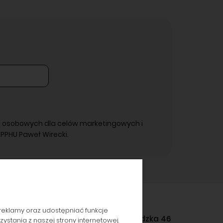
 osobowych dla celów marketingowych i
PPHU Paweł Wirecki.
reklamy oraz udostępniać funkcje
Gromadzka 46
stania z naszej strony internetowej.