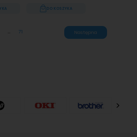
YKA
DO KOSZYKA
...
71
Następna