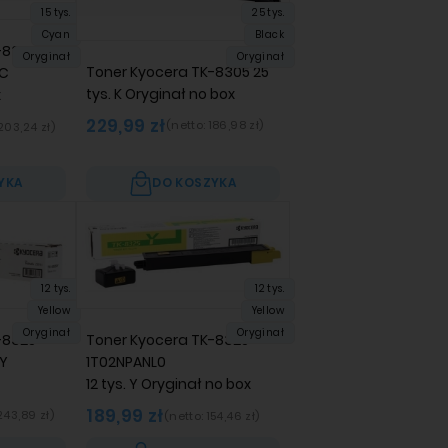
15 tys.
25 tys.
Cyan
Black
-8305
Oryginał
Oryginał
Toner Kyocera TK-8305 25
 C
tys. K Oryginał no box
x
229,99 zł
(netto:
186,98 zł
)
203,24 zł
)
YKA
DO KOSZYKA
12 tys.
12 tys.
Yellow
Yellow
Oryginał
Oryginał
-8325
Toner Kyocera TK-8325
 Y
1T02NPANL0
12 tys. Y Oryginał no box
189,99 zł
243,89 zł
)
(netto:
154,46 zł
)