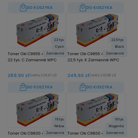
DO KOSZYKA
DO KOSZYKA
22 tys.
22,5 tys.
Cyan
Black
Toner Oki C9655 43837131
Toner Oki C9655 43837132
Zamiennik
Zamiennik
22 tys. C Zamiennik WPC
22,5 tys. K Zamiennik WPC
289,50 zł
249,50 zł
(netto:
235,37 zł
)
(netto:
202,85 zł
)
DO KOSZYKA
DO KOSZYKA
15 tys.
15 tys.
Yellow
Magenta
Toner Oki C9800 42918913 15
Toner Oki C9800 42918914 15
Zamiennik
Zamiennik