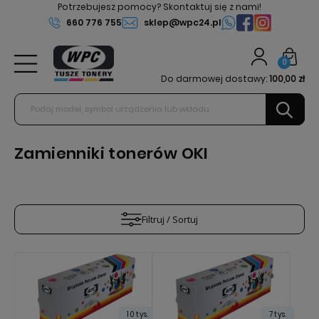
Potrzebujesz pomocy? Skontaktuj się z nami!
660 776 755
sklep@wpc24.pl
0
Do darmowej dostawy:
100,00 zł
Zamienniki tonerów OKI
Filtruj / Sortuj
10 tys.
7 tys.