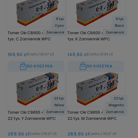
6 tys.
6 tys.
Cyan
Black
Toner Oki C8600 43487711 6
Toner Oki C8600 43487712 6
Zamiennik
Zamiennik
tys. C Zamiennik WPC
tys. K Zamiennik WPC
159,50 zł
149,50 zł
(netto:
129,67 zł
)
(netto:
121,54 zł
)
DO KOSZYKA
DO KOSZYKA
22 tys.
22 tys.
Yellow
Magenta
Toner Oki C9655 43837129
Toner Oki C9655 43837130
Zamiennik
Zamiennik
22 tys. Y Zamiennik WPC
22 tys. M Zamiennik WPC
289,50 zł
289,50 zł
(netto:
235,37 zł
)
(netto:
235,37 zł
)