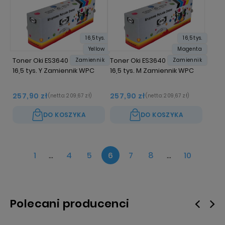
16,5 tys.
16,5 tys.
Yellow
Magenta
Toner Oki ES3640 43837105
Toner Oki ES3640 43837106
Zamiennik
Zamiennik
16,5 tys. Y Zamiennik WPC
16,5 tys. M Zamiennik WPC
257,90 zł
257,90 zł
(netto:
209,67 zł
)
(netto:
209,67 zł
)
DO KOSZYKA
DO KOSZYKA
1
...
4
5
6
7
8
...
10
Polecani producenci