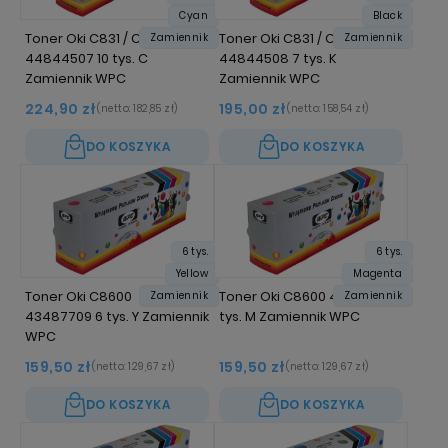
Cyan
Black
Toner Oki C831 / C841
Toner Oki C831 / C841
Zamiennik
Zamiennik
44844507 10 tys. C
44844508 7 tys. K
Zamiennik WPC
Zamiennik WPC
224,90 zł
195,00 zł
(netto:
182,85 zł
)
(netto:
158,54 zł
)
DO KOSZYKA
DO KOSZYKA
6 tys.
6 tys.
Yellow
Magenta
Toner Oki C8600
Toner Oki C8600 43487710 6
Zamiennik
Zamiennik
43487709 6 tys. Y Zamiennik
tys. M Zamiennik WPC
WPC
159,50 zł
159,50 zł
(netto:
129,67 zł
)
(netto:
129,67 zł
)
DO KOSZYKA
DO KOSZYKA