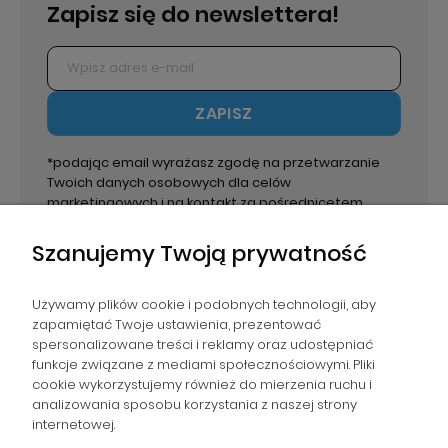
Zapisz się do newslettera!
ZAPISZ
*podając email wyrażasz zgodę na przetwarzanie
Twoich danych osobowych dla celów
marketingowych i na kontakt za pośrednicetem
email. Administratorem danych jest PPHU Paweł
Wirecki.
Szanujemy Twoją prywatność
Używamy plików cookie i podobnych technologii, aby
zapamiętać Twoje ustawienia, prezentować
spersonalizowane treści i reklamy oraz udostępniać
NAWIGACJA
funkcje związane z mediami społecznościowymi. Pliki
cookie wykorzystujemy również do mierzenia ruchu i
analizowania sposobu korzystania z naszej strony
POMOC
internetowej.