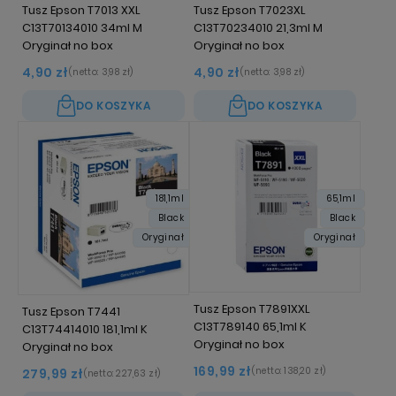
Tusz Epson T7013 XXL
Tusz Epson T7023XL
C13T70134010 34ml M
C13T70234010 21,3ml M
Oryginał no box
Oryginał no box
4,90 zł
4,90 zł
(netto:
3,98 zł
)
(netto:
3,98 zł
)
DO KOSZYKA
DO KOSZYKA
181,1ml
65,1ml
Black
Black
Oryginał
Oryginał
Tusz Epson T7891XXL
Tusz Epson T7441
C13T789140 65,1ml K
C13T74414010 181,1ml K
Oryginał no box
Oryginał no box
169,99 zł
(netto:
138,20 zł
)
279,99 zł
(netto:
227,63 zł
)