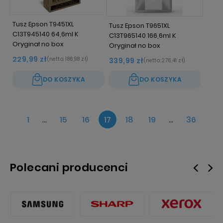
Tusz Epson T9451XL
Tusz Epson T9651XL
C13T945140 64,6ml K
C13T965140 166,6ml K
Oryginał no box
Oryginał no box
229,99 zł
(netto:
186,98 zł
)
339,99 zł
(netto:
276,41 zł
)
DO KOSZYKA
DO KOSZYKA
1
...
15
16
17
18
19
...
36
Polecani producenci