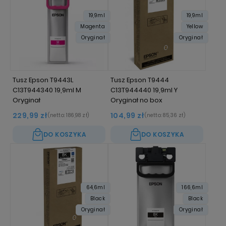
19,9ml
19,9ml
Magenta
Yellow
Oryginał
Oryginał
Tusz Epson T9443L
Tusz Epson T9444
C13T944340 19,9ml M
C13T944440 19,9ml Y
Oryginał
Oryginał no box
229,99 zł
104,99 zł
(netto:
186,98 zł
)
(netto:
85,36 zł
)
DO KOSZYKA
DO KOSZYKA
64,6ml
166,6ml
Black
Black
Oryginał
Oryginał