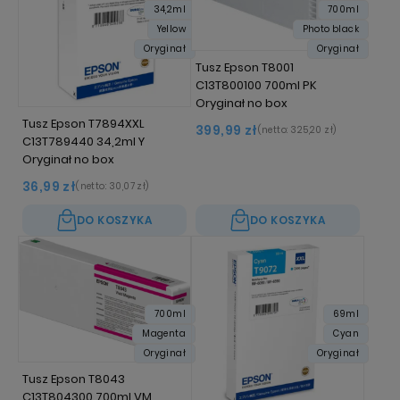
34,2ml
700ml
Yellow
Photo black
Oryginał
Oryginał
Tusz Epson T8001
C13T800100 700ml PK
Oryginał no box
Tusz Epson T7894XXL
399,99 zł
(netto:
325,20 zł
)
C13T789440 34,2ml Y
Oryginał no box
36,99 zł
(netto:
30,07 zł
)
DO KOSZYKA
DO KOSZYKA
700ml
69ml
Magenta
Cyan
Oryginał
Oryginał
Tusz Epson T8043
C13T804300 700ml VM