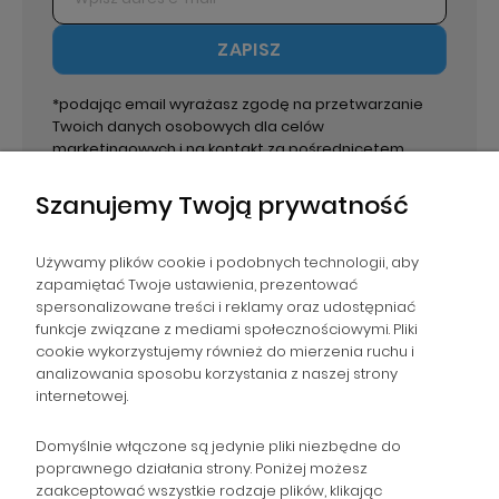
ZAPISZ
*podając email wyrażasz zgodę na przetwarzanie
Twoich danych osobowych dla celów
marketingowych i na kontakt za pośrednicetem
email. Administratorem danych jest PPHU Paweł
Wirecki.
Szanujemy Twoją prywatność
Używamy plików cookie i podobnych technologii, aby
zapamiętać Twoje ustawienia, prezentować
spersonalizowane treści i reklamy oraz udostępniać
NAWIGACJA
funkcje związane z mediami społecznościowymi. Pliki
cookie wykorzystujemy również do mierzenia ruchu i
analizowania sposobu korzystania z naszej strony
POMOC
internetowej.
ZAMÓWIENIA
Domyślnie włączone są jedynie pliki niezbędne do
poprawnego działania strony. Poniżej możesz
zaakceptować wszystkie rodzaje plików, klikając
POPULARNE KATEGORIE