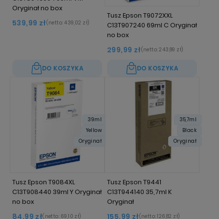
Oryginał no box
Tusz Epson T9072XXL
539,99 zł
(netto:
439,02 zł
)
C13T907240 69ml C Oryginał
no box
299,99 zł
(netto:
243,89 zł
)
DO KOSZYKA
DO KOSZYKA
39ml
35,7ml
Yellow
Black
Oryginał
Oryginał
Tusz Epson T9084XL
Tusz Epson T9441
C13T908440 39ml Y Oryginał
C13T944140 35,7ml K
no box
Oryginał
84,99 zł
155,99 zł
(netto:
69,10 zł
)
(netto:
126,82 zł
)