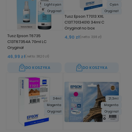
Light cyan
Cyan
Oryginał
Oryginał
Tusz Epson T7013 XXL
C13T70134010 34ml C
Oryginał no box
Tusz Epson T6735
4,90 zł
(netto:
3,98 zł
)
C13T67354A 70ml LC
Oryginał
46,99 zł
(netto:
38,20 zł
)
DO KOSZYKA
DO KOSZYKA
34ml
21,3ml
Magenta
Magenta
Oryginał
Oryginał