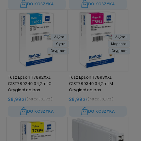
DO KOSZYKA
DO KOSZYKA
34,2ml
34,2ml
Cyan
Magenta
Oryginał
Oryginał
Tusz Epson T7892XXL
Tusz Epson T7893XXL
C13T789240 34,2ml C
C13T789340 34,2ml M
Oryginał no box
Oryginał no box
36,99 zł
36,99 zł
(netto:
30,07 zł
)
(netto:
30,07 zł
)
DO KOSZYKA
DO KOSZYKA