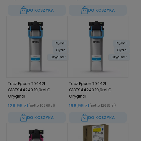
DO KOSZYKA
DO KOSZYKA
19,9ml
19,9ml
Cyan
Cyan
Oryginał
Oryginał
Tusz Epson T9442L
Tusz Epson T9442L
C13T944240 19,9ml C
C13T944240 19,9ml C
Oryginał
Oryginał
129,99 zł
155,99 zł
(netto:
105,68 zł
)
(netto:
126,82 zł
)
DO KOSZYKA
DO KOSZYKA