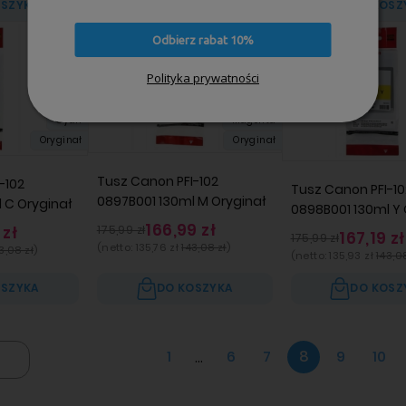
OSZYKA
DO KOSZYKA
DO KOSZ
Promocja
Promocja
Odbierz rabat 10%
Polityka prywatności
130ml
130ml
Cyan
Magenta
Oryginał
Oryginał
Tusz Canon PFI-102
-102
Tusz Canon PFI-10
0897B001 130ml M Oryginał
 C Oryginał
0898B001 130ml Y 
166,99 zł
 zł
175,99 zł
167,19 zł
175,99 zł
(netto:
135,76 zł
143,08 zł
)
3,08 zł
)
(netto:
135,93 zł
143,08
OSZYKA
DO KOSZYKA
DO KOSZ
1
...
6
7
8
9
10