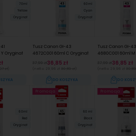
70ml
60ml
Yellow
Cyan
Oryginał
Oryginał
-41
Tusz Canon GI-43
Tusz Canon GI-4
Y Oryginał
4672C001 60ml C Oryginał
4680C001 60ml M 
zł
36,85 zł
36,85 zł
37,99 zł
37,99 zł
07 zł
)
(netto:
29,96 zł
30,89 zł
)
(netto:
29,96 zł
30,89
OSZYKA
DO KOSZYKA
DO KOSZ
Promocja
Promocja
60ml
60 ml
Red
Black
Oryginał
Oryginał