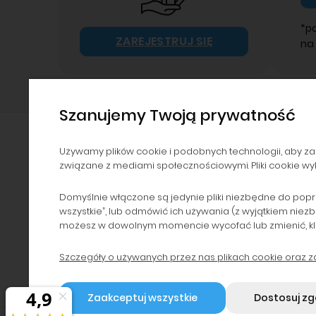
*p
ZAREJESTRUJ SIĘ
na
Szanujemy Twoją prywatność
Używamy plików cookie i podobnych technologii, aby za
związane z mediami społecznościowymi. Pliki cookie wyk
NAWIGACJA
POMOC
Kontakt i dane firmy
Zwroty i reklamacje
Domyślnie włączone są jedynie pliki niezbędne do popr
wszystkie”, lub odmówić ich używania (z wyjątkiem niez
Dzierżawa drukarek
Polityka prywatności
możesz w dowolnym momencie wycofać lub zmienić, klikaj
Serwis i dzierżawa
Regulaminy
urządzeń
Szczegóły o używanych przez nas plikach cookie oraz 
Program lojalnościowy
Blog
Zaakceptuj wszystkie
Dostosuj z