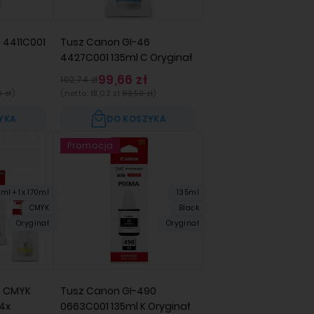
 4411C001
Tusz Canon GI-46
4427C001 135ml C Oryginał
ł
99,66 zł
102,74 zł
 zł
)
(netto:
81,02 zł
83,53 zł
)
YKA
DO KOSZYKA
Promocja
5ml + 1 x 170ml
135ml
CMYK
Black
Oryginał
Oryginał
6 CMYK
Tusz Canon GI-490
4x
0663C001 135ml K Oryginał