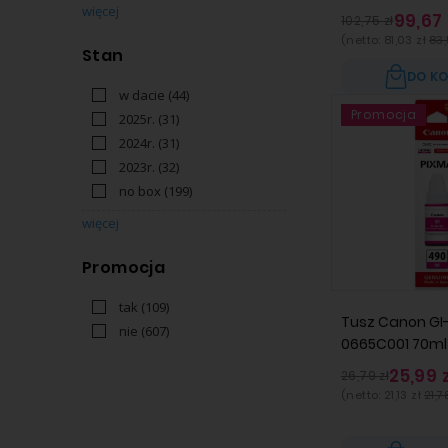
więcej
99,67 
102,75 zł
(netto:
81,03 zł
83,
Stan
DO K
w dacie
(44)
Promocja
2025r.
(31)
2024r.
(31)
2023r.
(32)
no box
(199)
więcej
Promocja
tak
(109)
Tusz Canon GI
nie
(607)
0665C001 70ml
25,99 
26,79 zł
(netto:
21,13 zł
21,7