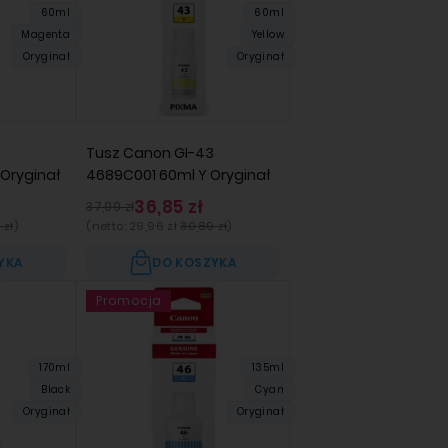
60ml
60ml
Magenta
Yellow
Oryginał
Oryginał
3
Tusz Canon GI-43
Oryginał
4689C001 60ml Y Oryginał
36,85 zł
37,99 zł
 zł
)
(netto:
29,96 zł
30,89 zł
)
YKA
DO KOSZYKA
Promocja
170ml
135ml
Black
Cyan
Oryginał
Oryginał