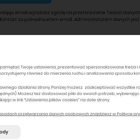
odając email wyrażasz zgodę na przetwarzanie Twoich danych
 kontakt za pośrednicetem email. Administratorem danych jest 
pamiętać Twoje ustawienia, prezentować spersonalizowane treści i 
orzystujemy również do mierzenia ruchu i analizowania sposobu korzy
ZAMÓWIENIA
POPULARNE KATEGORIE
Formy płatności
Drukarki laserowe i Plotery
awnego działania strony. Poniżej możesz zaakceptować wszystkie rodz
będnych). Możesz też dostosować pliki do swoich potrzeb, wybierając
Koszty dostawy
Drukarki do 800 zł
ąc w link “Ustawienia plików cookies” na dole strony.
Czas realizacji zamówienia
Tusze i Głowice oryginalne
zasadach przetwarzania danych osobowych znajdziesz w Polityce pry
B2B
Tonery zamienniki
gody