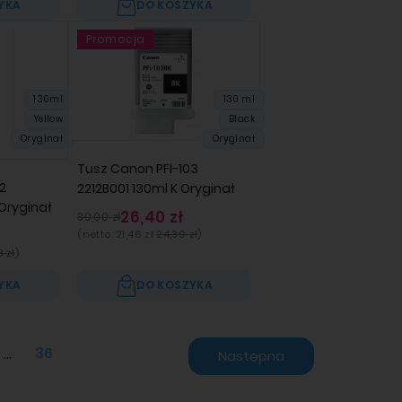
YKA
DO KOSZYKA
Promocja
130ml
130 ml
Yellow
Black
Oryginał
Oryginał
Tusz Canon PFI-103
2
2212B001 130ml K Oryginał
Oryginał
26,40 zł
30,00 zł
(netto:
21,46 zł
24,39 zł
)
 zł
)
YKA
DO KOSZYKA
...
36
Następna