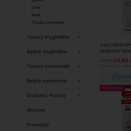
Oce
Inne
Tusze używane
Tonery oryginalne
Tusz Canon GI
4545C001 70ml 
Bębny oryginalne
35,88 
36,99 zł
Tonery zamienniki
(netto:
29,17 zł
30,
DO K
Bębny zamienniki
Promocja
Drukarki i Plotery
Biurowe
Promocje