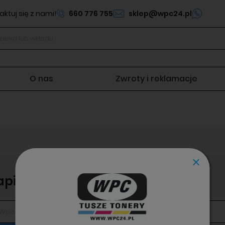
ktuj się z nami!
660 776 755
sklep@wpc24.pl
O nas
Zwroty i reklamacje
apisz się do newslettera!