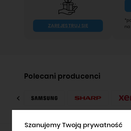
*p
ZAREJESTRUJ SIĘ
na
Polecani producenci
Szanujemy Twoją prywatność