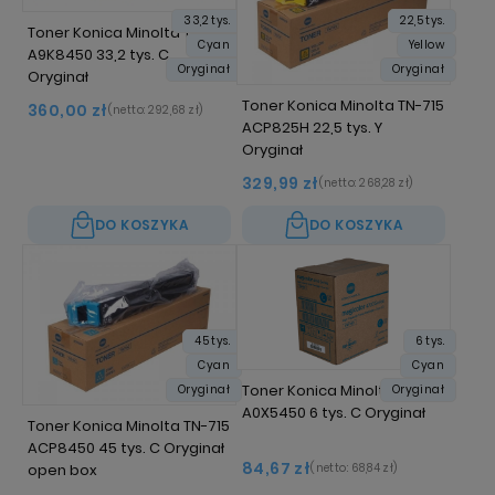
33,2 tys.
22,5 tys.
Toner Konica Minolta TN-713
Cyan
Yellow
A9K8450 33,2 tys. C
Oryginał
Oryginał
Oryginał
Toner Konica Minolta TN-715
360,00 zł
(netto:
292,68 zł
)
ACP825H 22,5 tys. Y
Oryginał
329,99 zł
(netto:
268,28 zł
)
DO KOSZYKA
DO KOSZYKA
45 tys.
6 tys.
Cyan
Cyan
Toner Konica Minolta TNP-18
Oryginał
Oryginał
A0X5450 6 tys. C Oryginał
Toner Konica Minolta TN-715
ACP8450 45 tys. C Oryginał
84,67 zł
open box
(netto:
68,84 zł
)