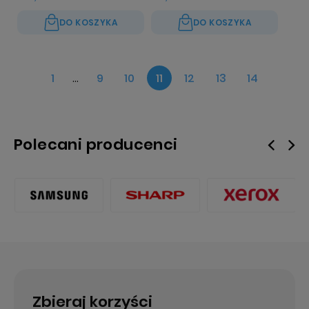
DO KOSZYKA
DO KOSZYKA
1
...
9
10
11
12
13
14
Polecani producenci
Zbieraj korzyści