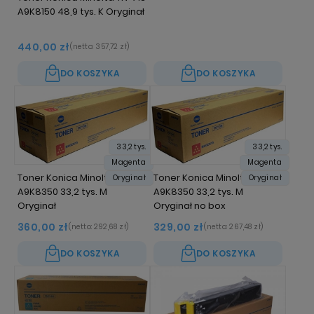
A9K8150 48,9 tys. K Oryginał
440,00 zł
(netto:
357,72 zł
)
DO KOSZYKA
DO KOSZYKA
33,2 tys.
33,2 tys.
Magenta
Magenta
Toner Konica Minolta TN-713
Toner Konica Minolta TN-713
Oryginał
Oryginał
A9K8350 33,2 tys. M
A9K8350 33,2 tys. M
Oryginał
Oryginał no box
360,00 zł
329,00 zł
(netto:
292,68 zł
)
(netto:
267,48 zł
)
DO KOSZYKA
DO KOSZYKA