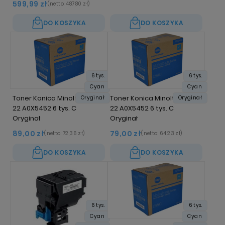
599,99 zł
(netto:
487,80 zł
)
DO KOSZYKA
DO KOSZYKA
6 tys.
6 tys.
Cyan
Cyan
Toner Konica Minolta TNP-
Toner Konica Minolta TNP-
Oryginał
Oryginał
22 A0X5452 6 tys. C
22 A0X5452 6 tys. C
Oryginał
Oryginał
89,00 zł
79,00 zł
(netto:
72,36 zł
)
(netto:
64,23 zł
)
DO KOSZYKA
DO KOSZYKA
6 tys.
6 tys.
Cyan
Cyan