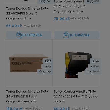
Toner Konica Minolta TNP-
Oryginał
Oryginał
22 A0X5452 6 tys. C
Toner Konica Minolta TNP-
Oryginał open box
22 A0X5452 6 tys. C
Oryginał no box
75,00 zł
(netto:
60,98 zł
)
65,00 zł
(netto:
52,85 zł
)
DO KOSZYKA
DO KOSZYKA
8 tys.
6 tys.
Black
Yellow
Oryginał
Oryginał
Toner Konica Minolta TNP-
Toner Konica Minolta TNP-
24 A32W021 8 tys. K
27 A0X5253 6 tys. Y Oryginał
Oryginał open box
no box
199,00 zł
50,00 zł
(netto:
161,79 zł
)
(netto:
40,65 zł
)