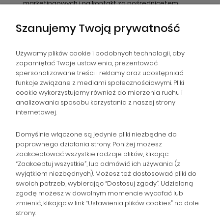
marketingowych i na kontakt za pośrednicetem
email. Administratorem danych jest PPHU Paweł
Wirecki.
Szanujemy Twoją prywatność
Używamy plików cookie i podobnych technologii, aby
zapamiętać Twoje ustawienia, prezentować
spersonalizowane treści i reklamy oraz udostępniać
NAWIGACJA
funkcje związane z mediami społecznościowymi. Pliki
cookie wykorzystujemy również do mierzenia ruchu i
analizowania sposobu korzystania z naszej strony
POMOC
internetowej.
ZAMÓWIENIA
Domyślnie włączone są jedynie pliki niezbędne do
poprawnego działania strony. Poniżej możesz
zaakceptować wszystkie rodzaje plików, klikając
POPULARNE KATEGORIE
“Zaakceptuj wszystkie”, lub odmówić ich używania (z
wyjątkiem niezbędnych). Możesz też dostosować pliki do
swoich potrzeb, wybierając “Dostosuj zgody”. Udzieloną
zgodę możesz w dowolnym momencie wycofać lub
Gromadzka 46
zmienić, klikając w link “Ustawienia plików cookies” na dole
Zapisz się na Newsletter i
30-719 Kraków
strony.