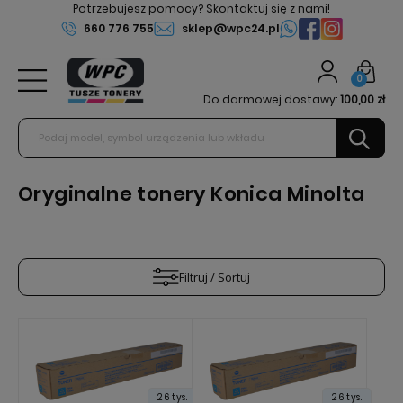
Potrzebujesz pomocy? Skontaktuj się z nami!
660 776 755
sklep@wpc24.pl
0
Do darmowej dostawy:
100,00 zł
Oryginalne tonery Konica Minolta
Filtruj / Sortuj
26 tys.
26 tys.