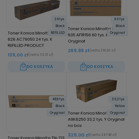
24 tys.
60 tys.
Black
Black
Toner Konica Minolta TN-
Toner Konica Minolta TN-
REFILLED
Oryginał
635 AF1R156 60 tys. K
628 AC79050 24 tys. K
Oryginał
REFILLED PRODUCT
269,99 zł
(netto:
219,50 zł
)
139,00 zł
(netto:
113,01 zł
)
DO KOSZYKA
DO KOSZYKA
48,9 tys.
33,2 tys.
Black
Yellow
Toner Konica Minolta TN-713
Oryginał
Oryginał
A9K8250 33,2 tys. Y Oryginał
no box
329,00 zł
(netto:
267,48 zł
)
Toner Konica Minolta TN-713